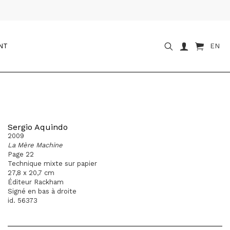
NT
EN
Sergio Aquindo
2009
La Mère Machine
Page 22
Technique mixte sur papier
27,8 x 20,7 cm
Éditeur Rackham
Signé en bas à droite
id. 56373