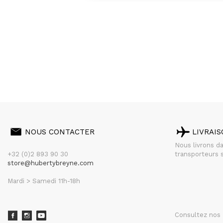
NOUS CONTACTER
LIVRAI
Nous livrons d
+32 (0)2 893 90 30
transporteurs s
store@hubertybreyne.com
Mardi > Samedi 11h-18h
Consultez nos