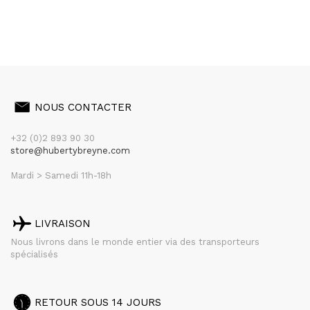
NOUS CONTACTER
+32 (0)2 893 90 30
store@hubertybreyne.com
Mardi > Samedi 11h-18h
LIVRAISON
Nous livrons dans le monde entier via des transporteurs
spécialisés
RETOUR SOUS 14 JOURS