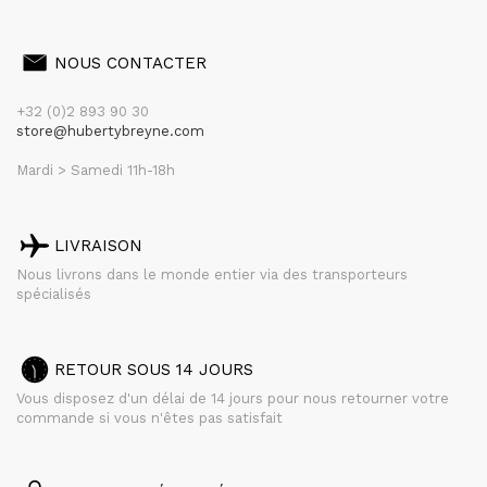
NOUS CONTACTER
+32 (0)2 893 90 30
store@hubertybreyne.com
Mardi > Samedi 11h-18h
LIVRAISON
Nous livrons dans le monde entier via des transporteurs
spécialisés
RETOUR SOUS 14 JOURS
Vous disposez d'un délai de 14 jours pour nous retourner votre
commande si vous n'êtes pas satisfait