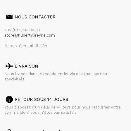
NOUS CONTACTER
+32 (0)2 893 90 30
store@hubertybreyne.com
Mardi > Samedi 11h-18h
LIVRAISON
Nous livrons dans le monde entier via des transporteurs
spécialisés
RETOUR SOUS 14 JOURS
Vous disposez d'un délai de 14 jours pour nous retourner votre
commande si vous n'êtes pas satisfait