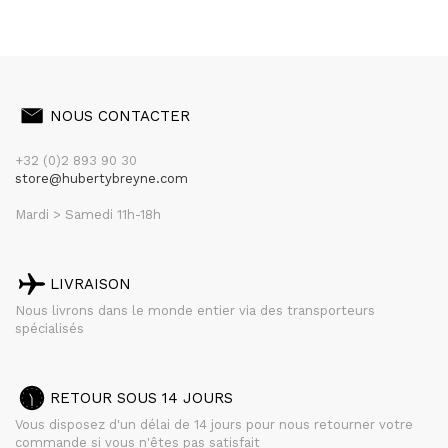
NOUS CONTACTER
+32 (0)2 893 90 30
store@hubertybreyne.com
Mardi > Samedi 11h-18h
LIVRAISON
Nous livrons dans le monde entier via des transporteurs
spécialisés
RETOUR SOUS 14 JOURS
Vous disposez d'un délai de 14 jours pour nous retourner votre
commande si vous n'êtes pas satisfait