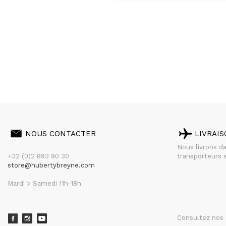
NOUS CONTACTER
LIVRAI
Nous livrons d
+32 (0)2 893 90 30
transporteurs s
store@hubertybreyne.com
Mardi > Samedi 11h-18h
Consultez nos