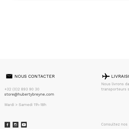
NOUS CONTACTER
LIVRAI
Nous livrons d
+32 (0)2 893 90 30
transporteurs s
store@hubertybreyne.com
Mardi > Samedi 11h-18h
Consultez nos