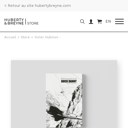
< Retour au site hubertybreyne.com
EN
Accueil
>
Store
>
Victor Hubinon -