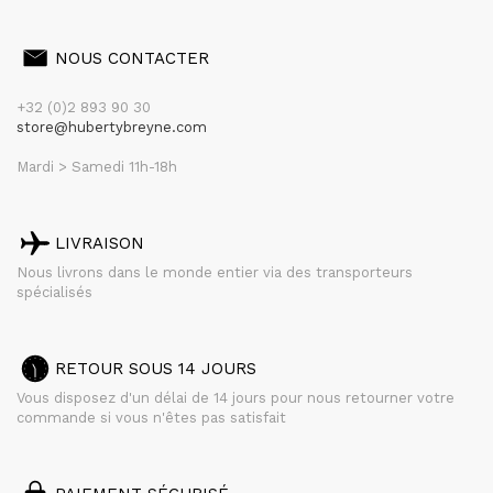
NOUS CONTACTER
+32 (0)2 893 90 30
store@hubertybreyne.com
Mardi > Samedi 11h-18h
LIVRAISON
Nous livrons dans le monde entier via des transporteurs
spécialisés
RETOUR SOUS 14 JOURS
Vous disposez d'un délai de 14 jours pour nous retourner votre
commande si vous n'êtes pas satisfait