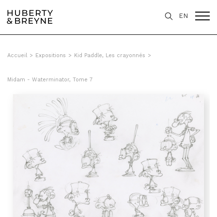
Query was empty
EN
Accueil
>
Expositions
>
Kid Paddle, Les crayonnés
>
Midam - Waterminator, Tome 7