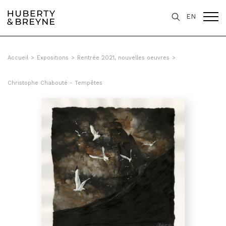
Query was empty
EN
Accueil
>
Expositions
>
Rentrée 2021, nouvelles oeuvres
>
Christophe Chabouté - Tempêtes