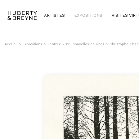
Query was empty
ARTISTES
EXPOSITIONS
VISITES VIR
Accueil
>
Expositions
>
Rentrée 2021, nouvelles oeuvres
>
Christophe Chabo