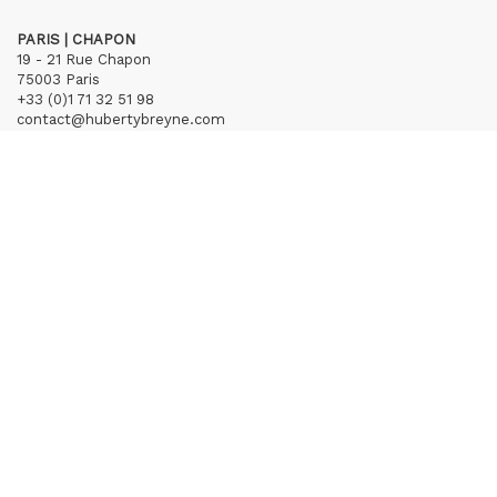
PARIS | CHAPON
19 - 21 Rue Chapon
75003 Paris
+33 (0)1 71 32 51 98
contact@hubertybreyne.com
Mercredi > Vendredi 13h30-19h
Samedi 12h-19h
S'inscrire à notre newsletter
CGU/CGV
Mentions légales
Crédits
Archives
Huberty & Breyne © – 2026
powered by
Curator Studio