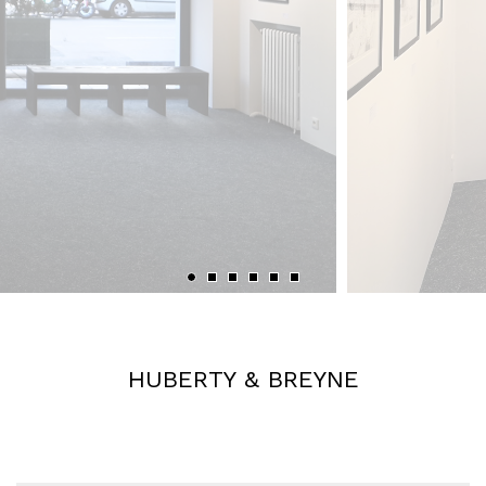
‹
›
HUBERTY & BREYNE