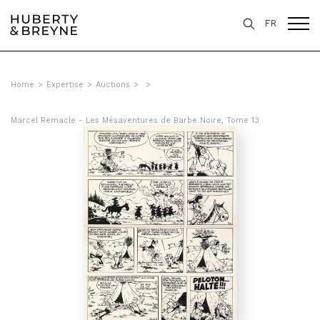
FR
Home
>
Expertise
>
Auctions
>
>
Marcel Remacle - Les Mésaventures de Barbe Noire, Tome 13