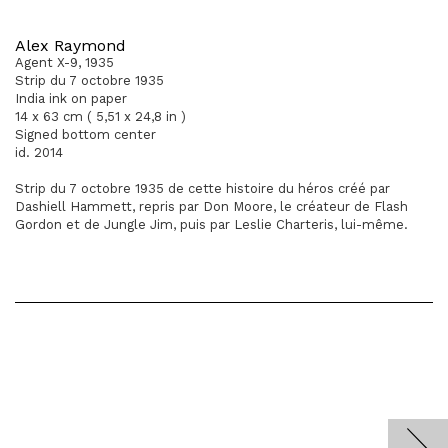
Alex Raymond
Agent X-9, 1935
Strip du 7 octobre 1935
India ink on paper
14 x 63 cm ( 5,51 x 24,8 in )
Signed bottom center
id. 2014
Strip du 7 octobre 1935 de cette histoire du héros créé par
Dashiell Hammett, repris par Don Moore, le créateur de Flash
Gordon et de Jungle Jim, puis par Leslie Charteris, lui-même.