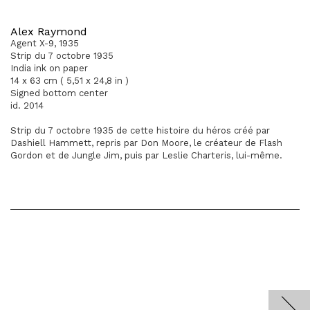
Alex Raymond
Agent X-9, 1935
Strip du 7 octobre 1935
India ink on paper
14 x 63 cm ( 5,51 x 24,8 in )
Signed bottom center
id. 2014
Strip du 7 octobre 1935 de cette histoire du héros créé par
Dashiell Hammett, repris par Don Moore, le créateur de Flash
Gordon et de Jungle Jim, puis par Leslie Charteris, lui-même.