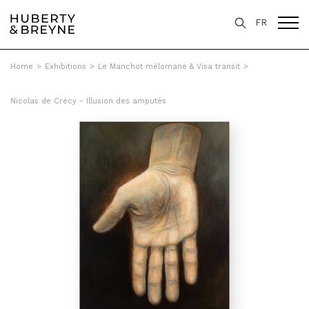
FR
Home
>
Exhibitions
>
Le Manchot mélomane & Visa transit
>
Nicolas de Crécy - Illusion des amputés