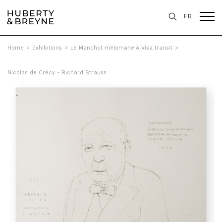
FR
Home
>
Exhibitions
>
Le Manchot mélomane & Visa transit
>
Nicolas de Crécy - Richard Strauss