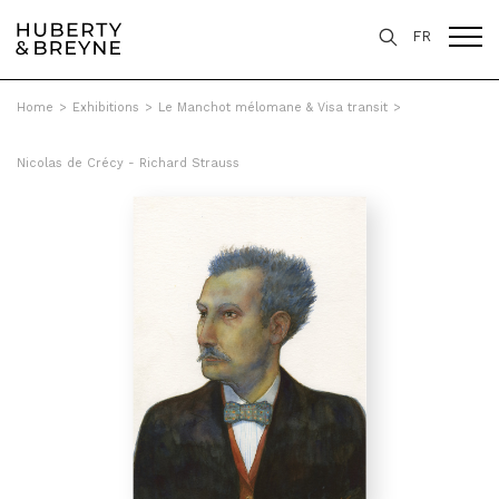
FR
Home
>
Exhibitions
>
Le Manchot mélomane & Visa transit
>
Nicolas de Crécy - Richard Strauss