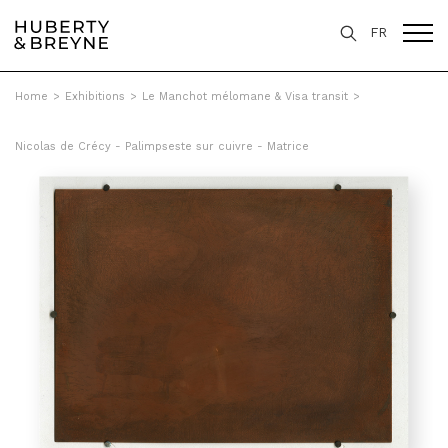
FR
Home
>
Exhibitions
>
Le Manchot mélomane & Visa transit
>
Nicolas de Crécy - Palimpseste sur cuivre - Matrice