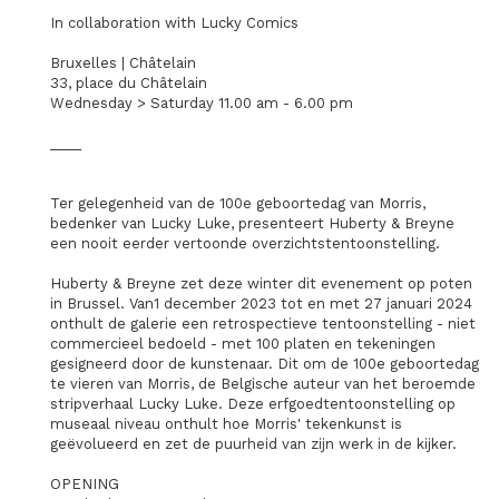
In collaboration with Lucky Comics
Bruxelles | Châtelain
33, place du Châtelain
Wednesday > Saturday 11.00 am - 6.00 pm
____
Ter gelegenheid van de 100e geboortedag van Morris,
bedenker van Lucky Luke, presenteert Huberty & Breyne
een nooit eerder vertoonde overzichtstentoonstelling.
Huberty & Breyne zet deze winter dit evenement op poten
in Brussel. Van1 december 2023 tot en met 27 januari 2024
onthult de galerie een retrospectieve tentoonstelling - niet
commercieel bedoeld - met 100 platen en tekeningen
gesigneerd door de kunstenaar. Dit om de 100e geboortedag
te vieren van Morris, de Belgische auteur van het beroemde
stripverhaal Lucky Luke. Deze erfgoedtentoonstelling op
museaal niveau onthult hoe Morris' tekenkunst is
geëvolueerd en zet de puurheid van zijn werk in de kijker.
OPENING