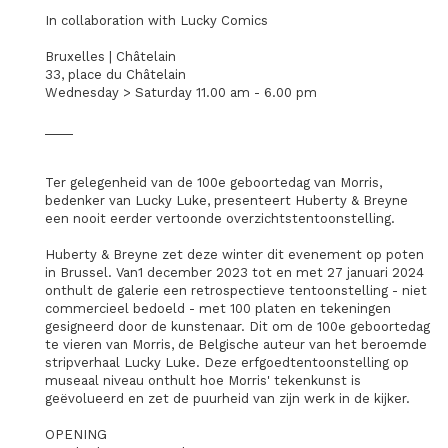
In collaboration with Lucky Comics
Bruxelles | Châtelain
33, place du Châtelain
Wednesday > Saturday 11.00 am - 6.00 pm
____
Ter gelegenheid van de 100e geboortedag van Morris,
bedenker van Lucky Luke, presenteert Huberty & Breyne
een nooit eerder vertoonde overzichtstentoonstelling.
Huberty & Breyne zet deze winter dit evenement op poten
in Brussel. Van1 december 2023 tot en met 27 januari 2024
onthult de galerie een retrospectieve tentoonstelling - niet
commercieel bedoeld - met 100 platen en tekeningen
gesigneerd door de kunstenaar. Dit om de 100e geboortedag
te vieren van Morris, de Belgische auteur van het beroemde
stripverhaal Lucky Luke. Deze erfgoedtentoonstelling op
museaal niveau onthult hoe Morris' tekenkunst is
geëvolueerd en zet de puurheid van zijn werk in de kijker.
OPENING