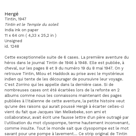
Hergé
Tintin, 1947
Tintin et le Temple du soleil
India ink on paper
11 x 64 cm ( 4,33 x 25,2 in )
Unsigned
id. 1248
Cette exceptionnelle suite de 6 cases. La première aventure du
héros dans le journal Tintin de 1946 à 1948. Elle est publiée, à
cheval, sur les pages 8 et 9 du numéro 19 du 8 mai 1947. On y
retrouve Tintin, Milou et Haddock au prise avec le mystérieux
indien qui tente de les décourager de poursuivre leur voyage.
C'est Zorrino qui les appelle dans la dernière case. Si de
nombreuses cases ont été écartées lors de la refonte en 2
albums comme nous les connaissons maintenant des pages
publiées à l'italienne de cette aventure, la petite histoire veut
qu'une des raisons qui aurait poussé Hergé à écarter celles-ci
vient du fait que Jacques Van Melkebeke, son ami et
collaborateur, avait écrit une fausse lettre d'un père outragé par
l'utilisation du mot clysopompe, terme hautement inconvenant,
comme insulte. Tout le monde sait que clysopompe est le mot
savant pour une pompe à lavement...
Ce strip original de Tintin