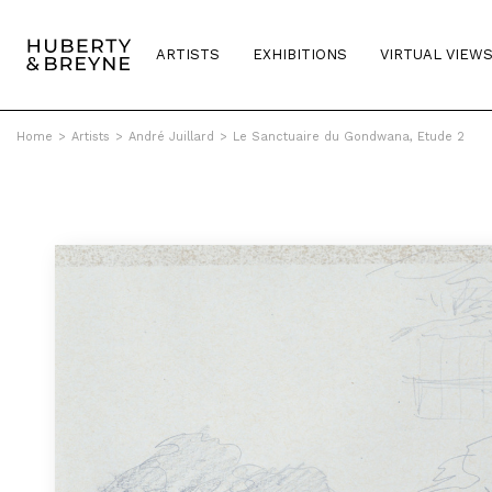
ARTISTS
EXHIBITIONS
VIRTUAL VIEW
Home
>
Artists
>
André Juillard
>
Le Sanctuaire du Gondwana, Etude 2