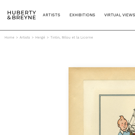
ARTISTS
EXHIBITIONS
VIRTUAL VIEW
Home
>
Artists
>
Hergé
>
Tintin, Milou et la Licorne