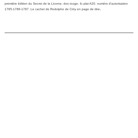
première édition du
Secret de la Licorne
, dos rouge,
4
plat A20, numéro d'autorisation
e
.
1785-1786-1787.
Le cachet de Rodolphe de Cröy en page de titre