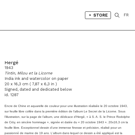
STORE
FR
Hergé
1943
Tintin, Milou et la Licorne
India ink and watercolor on paper
20 x 16,3 cm ( 7,87 x 6,3 in )
Signed, dated and dedicated below
id. 1287
Encre de Chine et aquarelle de couleur pour une illustration réalisée le 20 octobre 1943,
sur feuille libre
collée dans la première édition de l'album
Le Secret de la Licorne
. Sous
l'illustration, sur la page de l'album,
une dédicace d'Hergé, « à S. A. S. le Prince Rodolphe
de Cröy, en sincère hommage », signée et datée du
« 20 octobre 1943 ». 20x16,3 cm la
feuille libre. Exceptionnel dessin d'une immense finesse et précision,
réalisé pour un
passionné de marine de 19 ans.
L'album dans lequel ce dessin a été appliqué est la