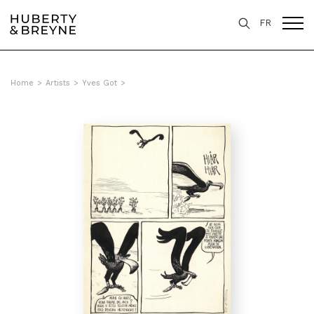
FR
Home
>
Artists
>
Yves Got
>