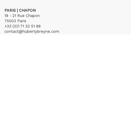
PARIS | CHAPON
19 - 21 Rue Chapon
75003 Paris
+33 (0)1 71 32 51 98
contact@hubertybreyne.com
Mercredi > Vendredi 13h30-19h
Samedi 12h-19h
S'inscrire à notre newsletter
CGU/CGV
Mentions légales
Crédits
Archives
Huberty & Breyne © – 2026
powered by
Curator Studio