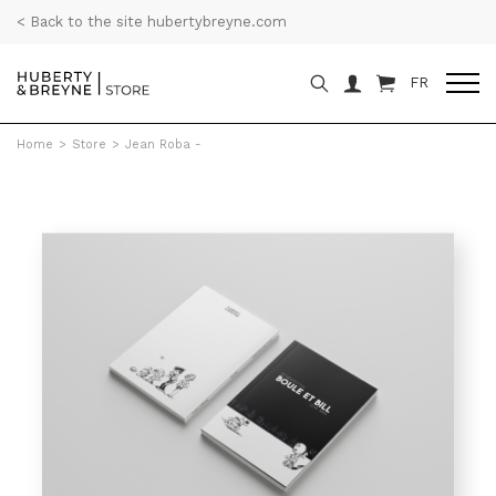
< Back to the site hubertybreyne.com
FR
Home
>
Store
>
Jean Roba -