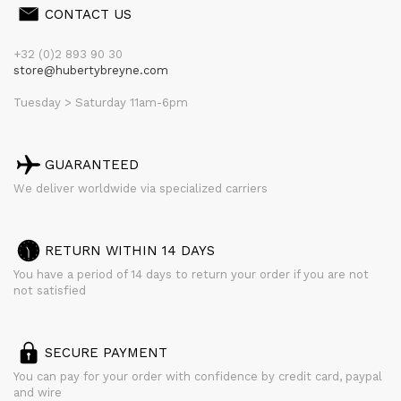
CONTACT US
+32 (0)2 893 90 30
store@hubertybreyne.com
Tuesday > Saturday 11am-6pm
GUARANTEED
We deliver worldwide via specialized carriers
RETURN WITHIN 14 DAYS
You have a period of 14 days to return your order if you are not
not satisfied
SECURE PAYMENT
You can pay for your order with confidence by credit card, paypal
and wire