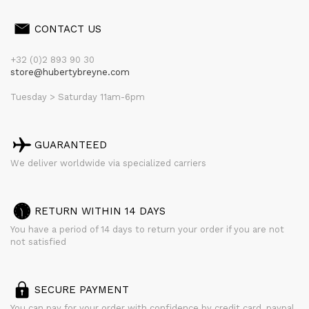
CONTACT US
+32 (0)2 893 90 30
store@hubertybreyne.com
Tuesday > Saturday 11am-6pm
GUARANTEED
We deliver worldwide via specialized carriers
RETURN WITHIN 14 DAYS
You have a period of 14 days to return your order if you are not
not satisfied
SECURE PAYMENT
You can pay for your order with confidence by credit card, paypal