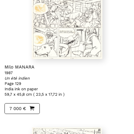
Milo MANARA
1987
Un été indien
Page 129
India ink on paper
59,7 x 45,8 cm ( 23,5 x 17,72 in )
7 000 €