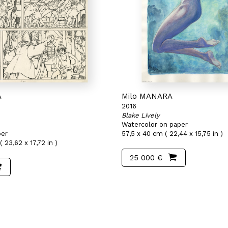
A
Milo MANARA
2016
Blake Lively
Watercolor on paper
per
57,5 x 40 cm ( 22,44 x 15,75 in )
 23,62 x 17,72 in )
25 000 €