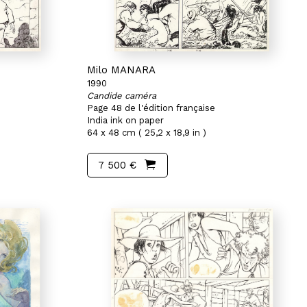
Milo MANARA
1990
Candide caméra
Page 48 de l'édition française
India ink on paper
64 x 48 cm ( 25,2 x 18,9 in )
7 500 €