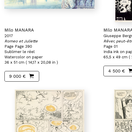
Milo MANARA
Milo MANAR
2017
Giuseppe Berg
Romeo et Juliette
Rêver, peut-êt
Page Page 390
Page 01
Sublimer le réel
India ink on pa
Watercolor on paper
65,5 x 49 cm ( 
36 x 51 cm ( 14,17 x 20,08 in )
4 500 €
9 000 €