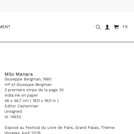
OMENT
FR
Milo Manara
Giuseppe Bergman, 1980
HP et Giuseppe Bergman
3 premiers strips de la page 30
India ink on paper
46 x 46,7 cm ( 18,11 x 18,11 in )
Editor Casterman
Unsigned
id. 14652
Exposé au Festival du Livre de Paris, Grand Palais, Thème
Voyages, Avril 2026.