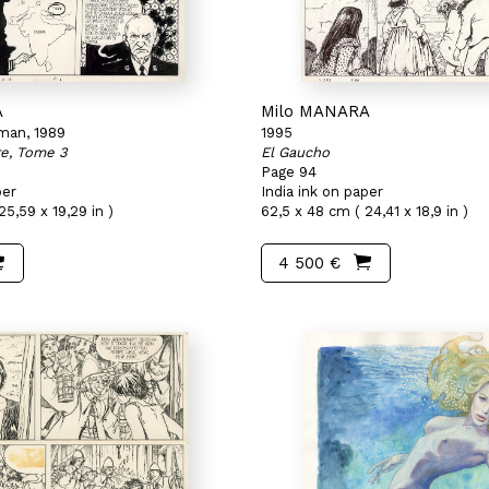
A
Milo MANARA
man, 1989
1995
re, Tome 3
El Gaucho
Page 94
per
India ink on paper
25,59 x 19,29 in )
62,5 x 48 cm ( 24,41 x 18,9 in )
4 500 €