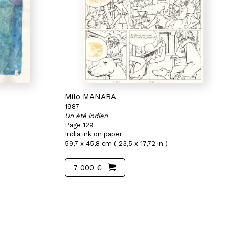
Milo MANARA
1987
Un été indien
Page 129
India ink on paper
59,7 x 45,8 cm ( 23,5 x 17,72 in )
7 000 €