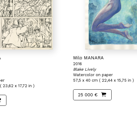
A
Milo MANARA
2016
Blake Lively
Watercolor on paper
per
57,5 x 40 cm ( 22,44 x 15,75 in )
 23,62 x 17,72 in )
25 000 €