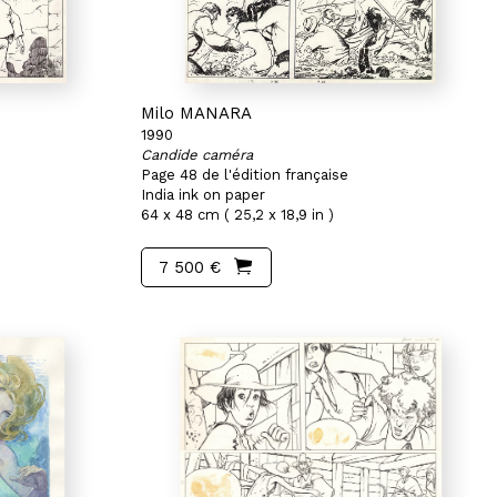
Milo MANARA
1990
Candide caméra
Page 48 de l'édition française
India ink on paper
64 x 48 cm ( 25,2 x 18,9 in )
7 500 €