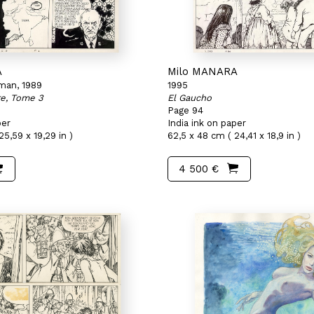
A
Milo MANARA
man, 1989
1995
re, Tome 3
El Gaucho
Page 94
per
India ink on paper
25,59 x 19,29 in )
62,5 x 48 cm ( 24,41 x 18,9 in )
4 500 €