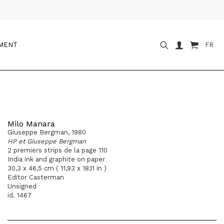
OMENT
FR
Milo Manara
Giuseppe Bergman, 1980
HP et Giuseppe Bergman
2 premiers strips de la page 110
India ink and graphite on paper
30,3 x 46,5 cm ( 11,93 x 18,11 in )
Editor Casterman
Unsigned
id. 1467