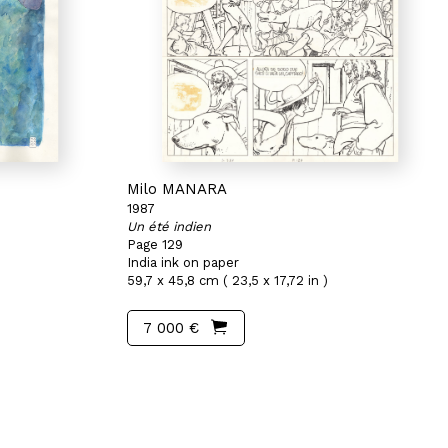
Milo MANARA
1987
Un été indien
Page 129
India ink on paper
59,7 x 45,8 cm ( 23,5 x 17,72 in )
7 000 €