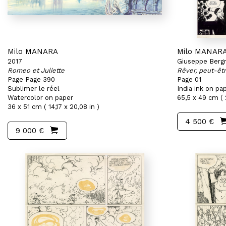
Milo MANARA
Milo MANAR
2017
Giuseppe Berg
Romeo et Juliette
Rêver, peut-êt
Page Page 390
Page 01
Sublimer le réel
India ink on pa
Watercolor on paper
65,5 x 49 cm ( 
36 x 51 cm ( 14,17 x 20,08 in )
4 500 €
9 000 €