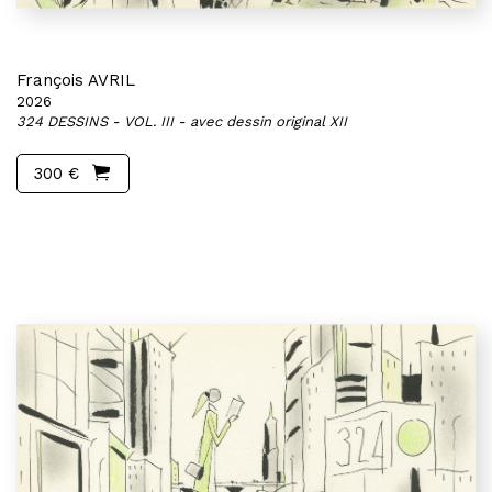
François AVRIL
2026
324 DESSINS - VOL. III - avec dessin original XII
300 €