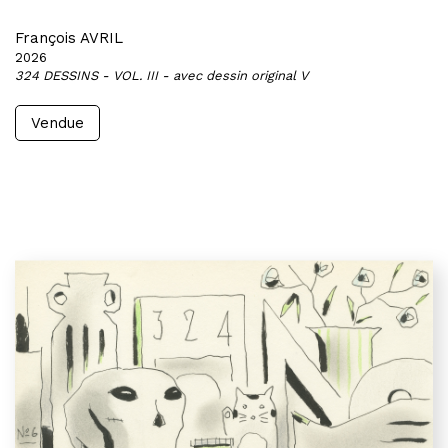
François AVRIL
2026
324 DESSINS - VOL. III - avec dessin original V
Vendue