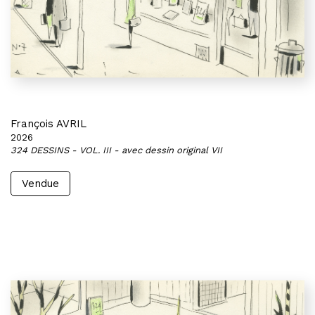
François AVRIL
2026
324 DESSINS - VOL. III - avec dessin original VII
Vendue