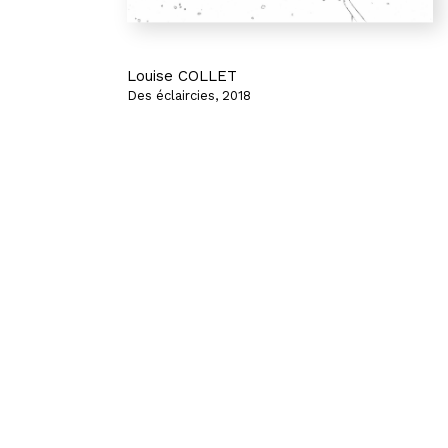
Louise COLLET
Des éclaircies, 2018
Les ciseaux
Eau-forte sur papier
4,8 x 5,8 cm
250 €