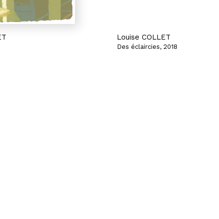
ET
Louise COLLET
Des éclaircies, 2018
la terre, 46
Une brouette
pier
Eau-forte sur papier
11 x 26 cm
450 €