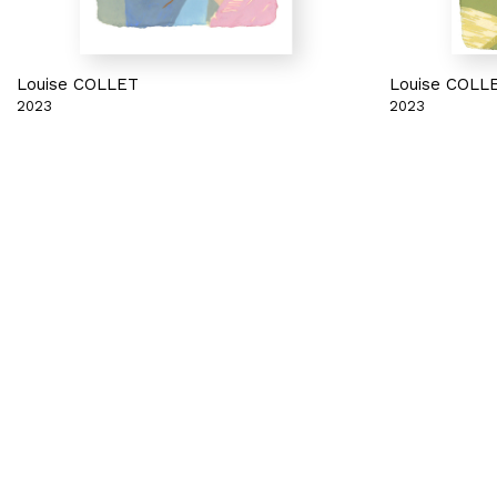
Louise COLLET
Louise COLL
2023
2023
Les mains dans la terre, 20
Les mains dans 
Gouache sur papier
Gouache sur pa
9 x 5,5 cm
9 x 5,5 cm
400 €
400 €