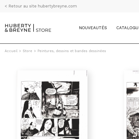
< Retour au site hubertybreyne.com
NOUVEAUTÉS
CATALOGU
Accueil
>
Store
>
Peintures, dessins et bandes dessinées