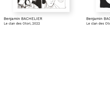
Benjamin BACHELIER
Benjamin BA
Le clan des Otori, 2022
Le clan des Oto
Le Silence du rossignol 3
Les Neiges de l
Planche 80
Planche 4
Encre de Chine et gouache sur papier
Encre de Chine
54,7 x 38 cm
53 x 38 cm
1 200 €
1 400 €