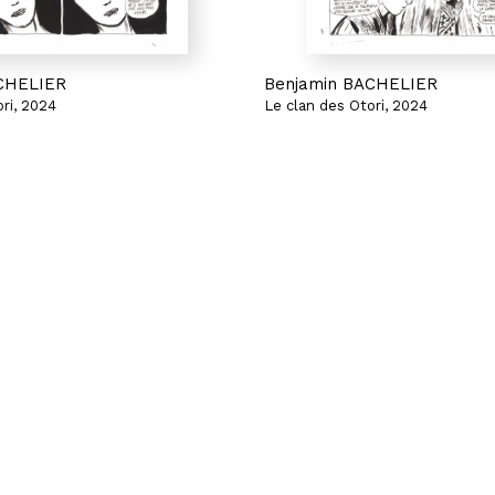
CHELIER
Benjamin BACHELIER
ri, 2024
Le clan des Otori, 2024
'exil, Tome 4
Les Neiges de l'exil, Tome 4
Planche 8
 et gouache sur papier
Encre de Chine et gouache sur p
53 x 38 cm
1 000 €