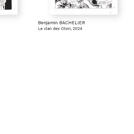
Benjamin BACHELIER
Le clan des Otori, 2024
Les Neiges de l'exil, Tome 4
Planche 11
apier
Encre de Chine et gouache sur papier
53 x 38 cm
1 000 €