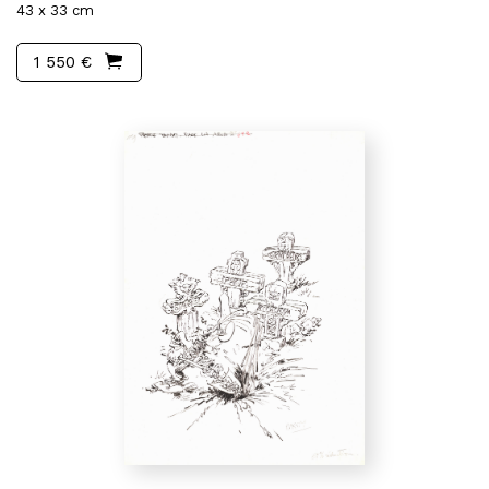
43 x 33 cm
1 550 €