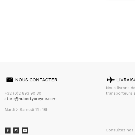
NOUS CONTACTER
LIVRAI
Nous livrons d
+32 (0)2 893 90 30
transporteurs s
store@hubertybreyne.com
Mardi > Samedi 11h-18h
Consultez nos