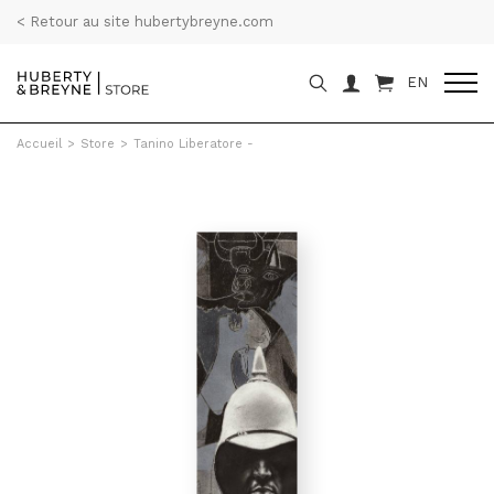
< Retour au site hubertybreyne.com
EN
Accueil
>
Store
>
Tanino Liberatore -