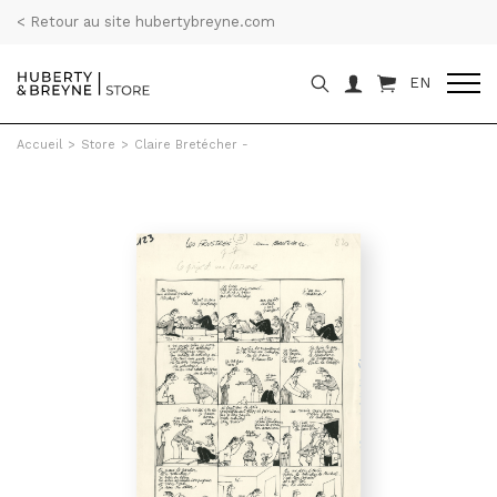
< Retour au site hubertybreyne.com
EN
Accueil
>
Store
>
Claire Bretécher -