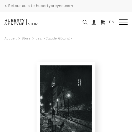
< Retour au site hubertybreyne.com
EN
Accueil
>
Store
>
Jean-Claude Götting -