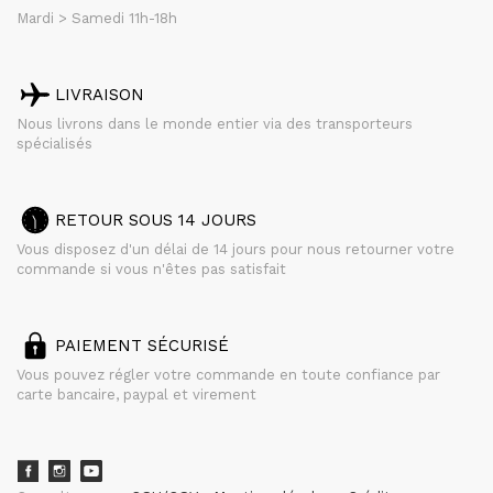
Mardi > Samedi 11h-18h
LIVRAISON
Nous livrons dans le monde entier via des transporteurs
spécialisés
RETOUR SOUS 14 JOURS
Vous disposez d'un délai de 14 jours pour nous retourner votre
commande si vous n'êtes pas satisfait
PAIEMENT SÉCURISÉ
Vous pouvez régler votre commande en toute confiance par
carte bancaire, paypal et virement