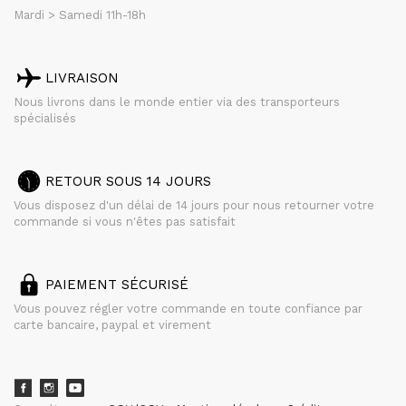
Mardi > Samedi 11h-18h
LIVRAISON
Nous livrons dans le monde entier via des transporteurs
spécialisés
RETOUR SOUS 14 JOURS
Vous disposez d'un délai de 14 jours pour nous retourner votre
commande si vous n'êtes pas satisfait
PAIEMENT SÉCURISÉ
Vous pouvez régler votre commande en toute confiance par
carte bancaire, paypal et virement