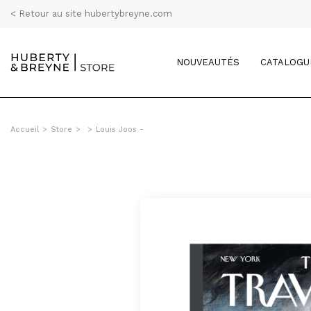
< Retour au site hubertybreyne.com
NOUVEAUTÉS
CATALOGU
Accueil
>
Store
>
>
Louis Joos -