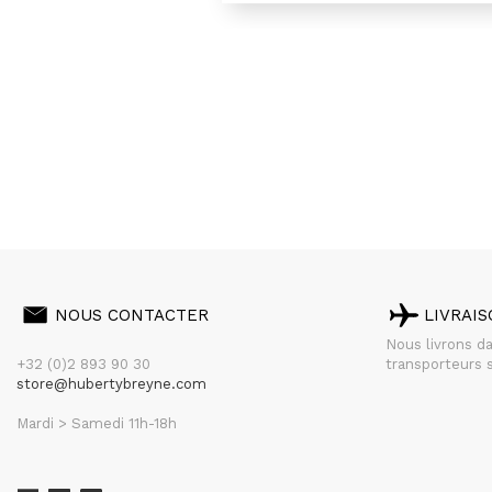
NOUS CONTACTER
LIVRAI
Nous livrons d
+32 (0)2 893 90 30
transporteurs s
store@hubertybreyne.com
Mardi > Samedi 11h-18h