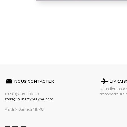
NOUS CONTACTER
LIVRAI
Nous livrons d
+32 (0)2 893 90 30
transporteurs s
store@hubertybreyne.com
Mardi > Samedi 11h-18h