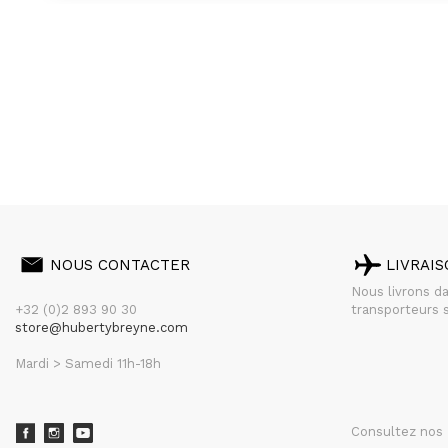
NOUS CONTACTER
LIVRAI
Nous livrons d
+32 (0)2 893 90 30
transporteurs s
store@hubertybreyne.com
Mardi > Samedi 11h-18h
Consultez nos