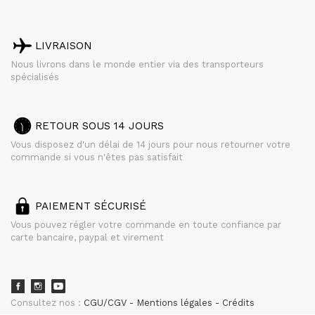
LIVRAISON
Nous livrons dans le monde entier via des transporteurs
spécialisés
RETOUR SOUS 14 JOURS
Vous disposez d'un délai de 14 jours pour nous retourner votre
commande si vous n'êtes pas satisfait
PAIEMENT SÉCURISÉ
Vous pouvez régler votre commande en toute confiance par
carte bancaire, paypal et virement
Consultez nos :
CGU/CGV
Mentions légales
Crédits