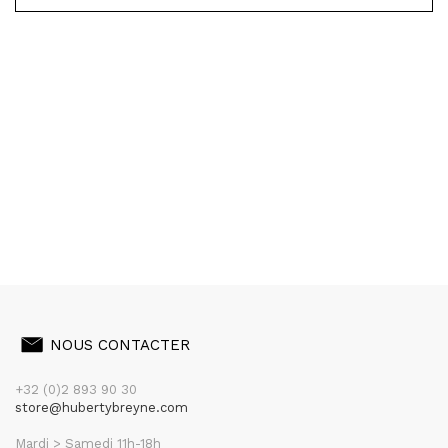
NOUS CONTACTER
+32 (0)2 893 90 30
store@hubertybreyne.com
Mardi > Samedi 11h-18h