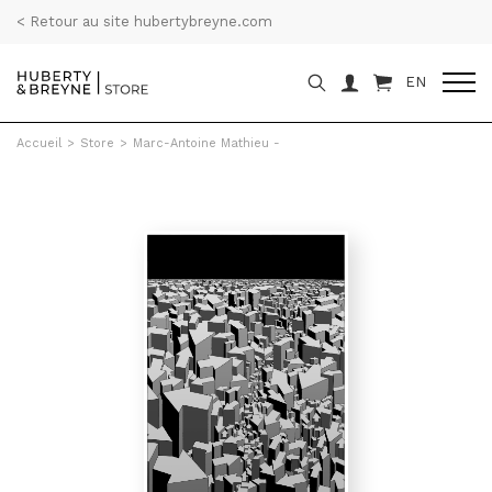
< Retour au site hubertybreyne.com
EN
Accueil
>
Store
>
Marc-Antoine Mathieu -