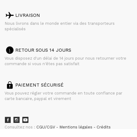
LIVRAISON
Nous livrons dans le monde entier via des transporteurs
spécialisés
RETOUR SOUS 14 JOURS
Vous disposez d'un délai de 14 jours pour nous retourner votre
commande si vous n'êtes pas satisfait
PAIEMENT SÉCURISÉ
Vous pouvez régler votre commande en toute confiance par
carte bancaire, paypal et virement
Consultez nos :
CGU/CGV
Mentions légales
Crédits
powered by
CURATOR STUDIO