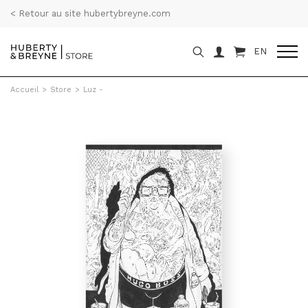
< Retour au site hubertybreyne.com
EN
Accueil
>
Store
>
Luz -