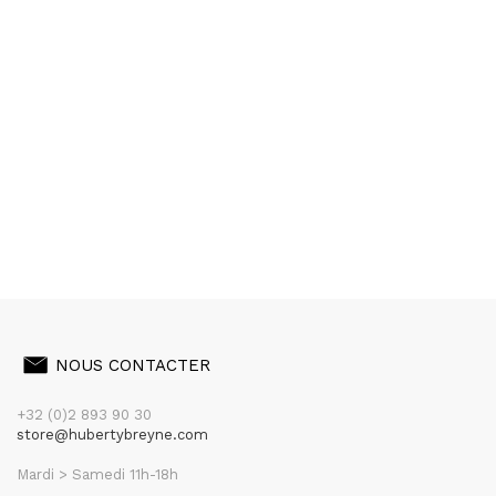
NOUS CONTACTER
+32 (0)2 893 90 30
store@hubertybreyne.com
Mardi > Samedi 11h-18h