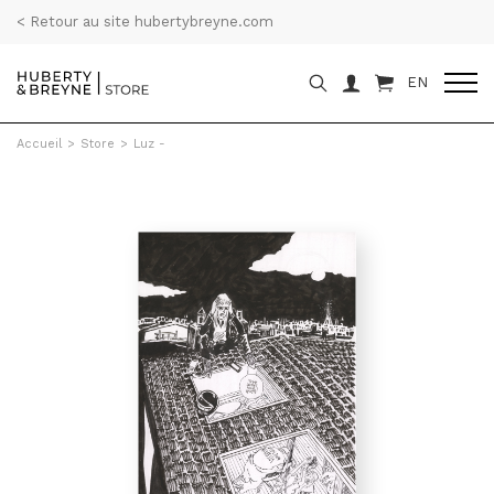
< Retour au site hubertybreyne.com
EN
Accueil
>
Store
>
Luz -