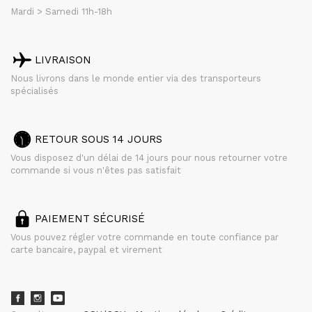
Mardi > Samedi 11h-18h
LIVRAISON
Nous livrons dans le monde entier via des transporteurs
spécialisés
RETOUR SOUS 14 JOURS
Vous disposez d'un délai de 14 jours pour nous retourner votre
commande si vous n'êtes pas satisfait
PAIEMENT SÉCURISÉ
Vous pouvez régler votre commande en toute confiance par
carte bancaire, paypal et virement