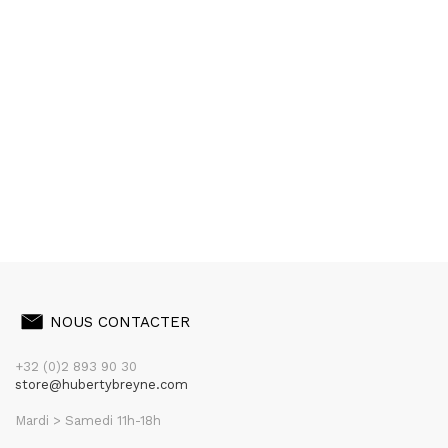
NOUS CONTACTER
+32 (0)2 893 90 30
store@hubertybreyne.com
Mardi > Samedi 11h-18h