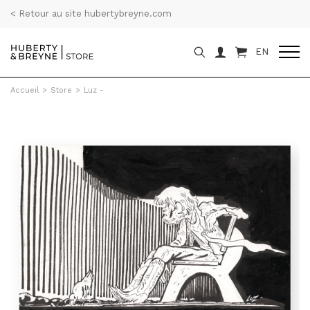
< Retour au site hubertybreyne.com
EN
Accueil
>
Store
>
Luz -