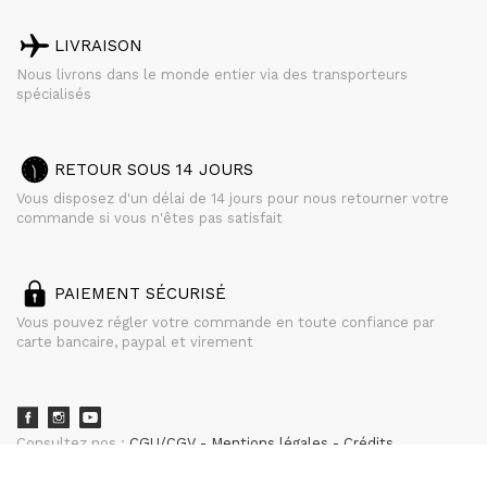
LIVRAISON
Nous livrons dans le monde entier via des transporteurs
spécialisés
RETOUR SOUS 14 JOURS
Vous disposez d'un délai de 14 jours pour nous retourner votre
commande si vous n'êtes pas satisfait
PAIEMENT SÉCURISÉ
Vous pouvez régler votre commande en toute confiance par
carte bancaire, paypal et virement
Consultez nos :
CGU/CGV
Mentions légales
Crédits
powered by
CURATOR STUDIO