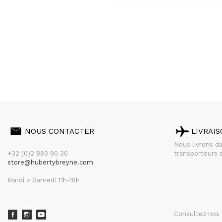
NOUS CONTACTER
LIVRAI
Nous livrons d
+32 (0)2 893 90 30
transporteurs s
store@hubertybreyne.com
Mardi > Samedi 11h-18h
Consultez nos