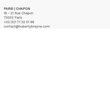
PARIS | CHAPON
19 - 21 Rue Chapon
75003 Paris
+33 (0)1 71 32 51 98
contact@hubertybreyne.com
Mercredi > Vendredi 13h30-19h
Samedi 12h-19h
S'inscrire à notre newsletter
CGU/CGV
Mentions légales
Crédits
Archives
Huberty & Breyne © – 2026
powered by
Curator Studio