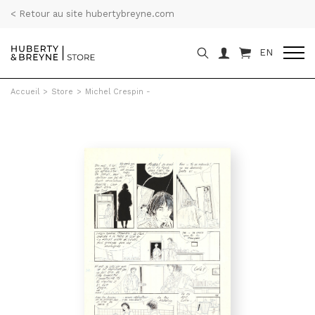
< Retour au site hubertybreyne.com
EN
Accueil
>
Store
>
Michel Crespin -