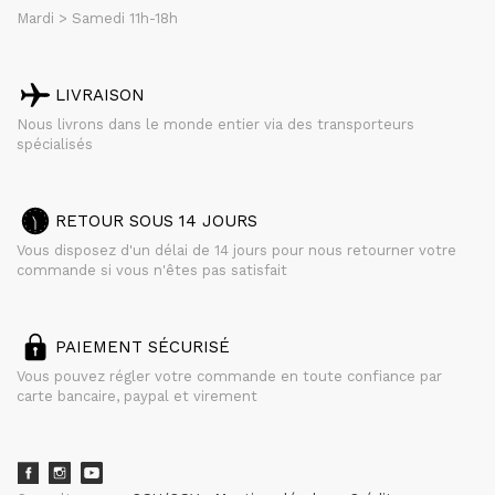
Mardi > Samedi 11h-18h
LIVRAISON
Nous livrons dans le monde entier via des transporteurs
spécialisés
RETOUR SOUS 14 JOURS
Vous disposez d'un délai de 14 jours pour nous retourner votre
commande si vous n'êtes pas satisfait
PAIEMENT SÉCURISÉ
Vous pouvez régler votre commande en toute confiance par
carte bancaire, paypal et virement